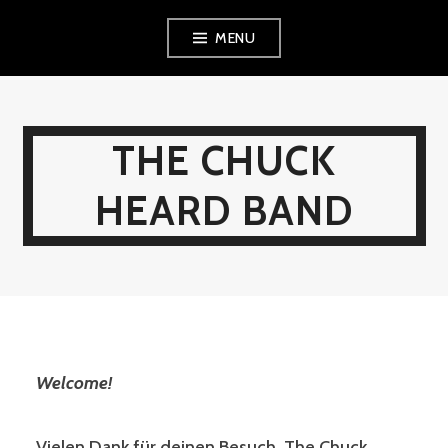
Skip
MENU
to
content
THE CHUCK
HEARD BAND
Welcome!
Vielen Dank für deinen Besuch. The Chuck